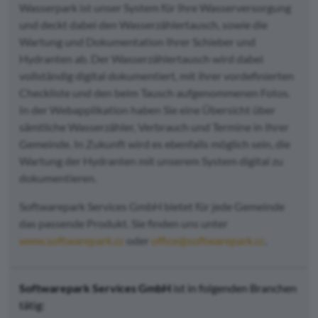
Wasserpark ist unser System für Ihre Wasserversorgung
und deckt dabei den Wasserzählertausch, sowie die
Wartung und Dokumentation Ihrer Schieber und
Hydranten ab. Der Wasserzählertausch wird dabei
vollständig digital dokumentiert, mit ihrer vordefinierten
Checkliste und den beim Tausch aufgenommenen Fotos.
In der Webapplikation haben Sie eine Übersicht über
sämtliche Wasserzähler, Verbrauch und Termine in Ihrer
Gemeinde. In Zukunft wird es ebenfalls möglich sein, die
Wartung der Hydranten mit unserem System digital zu
dokumentieren.
Softwarepark Services GmbH bietet für jede Gemeinde
das passende Produkt. Sie finden uns unter
www.softwarepark.cc
oder
office@softwarepark.cc
.
Softwarepark Services GmbH
ist in folgenden Branchen
tätig: