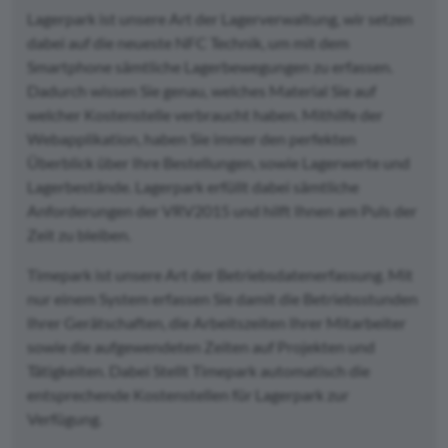
Lagerpark ist unsere Art der Lagerverwaltung, wir setzen
dabei auf die neueste NFC Technik, um mit dem
Smartphone sämtliche Lagerbewegungen zu erfassen.
Dadurch wissen Sie genau, welches Material Sie auf
welcher Kostenstelle verbraucht haben. Mithilfe der
Webapplikation, haben Sie immer den perfekten
Überblick über Ihre Bestellungen, sowie Lagerwerte und
Lagerbestände. Lagerpark erfüllt dabei sämtliche
Anforderungen der VRV2015 und hilft Ihnen am Puls der
Zeit zu bleiben.
Timepark ist unsere Art der Betriebsdatenerfassung. Mit
nur einem System erfassen Sie damit die Betriebsstunden
Ihrer Gerätschaften, die Arbeitszeiten Ihrer Mitarbeiter
sowie die aufgewendeten Zeiten auf Projekten und
Tätigkeiten. Dabei Stellt Timepark automatisch die
entsprechende Kostenstellen für Lagerpark zur
Verfügung.