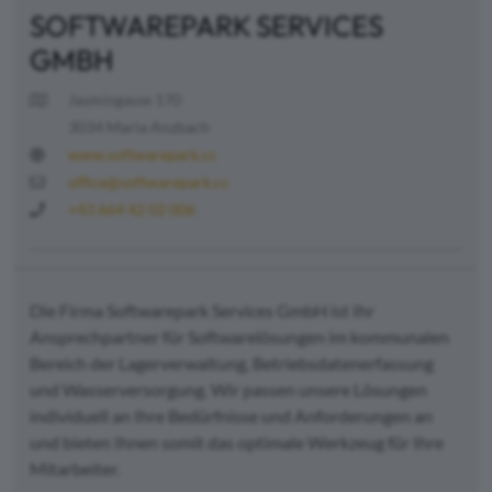
SOFTWAREPARK SERVICES
GMBH
Jasmingasse 170
3034 Maria Anzbach
www.softwarepark.cc
office@softwarepark.cc
+43 664 42 02 006
Die Firma Softwarepark Services GmbH ist Ihr
Ansprechpartner für Softwarelösungen im kommunalen
Bereich der Lagerverwaltung, Betriebsdatenerfassung
und Wasserversorgung. Wir passen unsere Lösungen
individuell an Ihre Bedürfnisse und Anforderungen an
und bieten Ihnen somit das optimale Werkzeug für Ihre
Mitarbeiter.