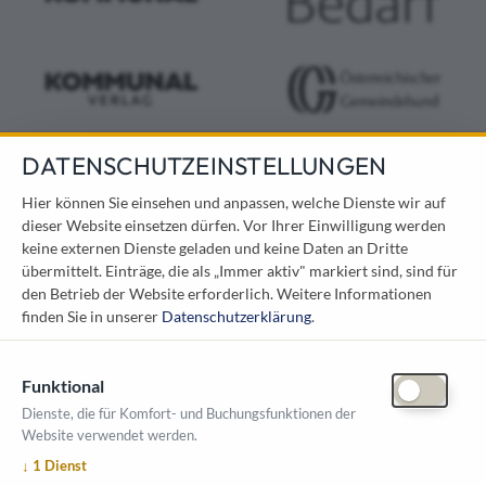
DATENSCHUTZEINSTELLUNGEN
KONTAKT
Hier können Sie einsehen und anpassen, welche Dienste wir auf
dieser Website einsetzen dürfen. Vor Ihrer Einwilligung werden
Österreichischer Kommunal-Verlag GmbH
keine externen Dienste geladen und keine Daten an Dritte
Löwelstraße 6 / 2. Stock
übermittelt. Einträge, die als „Immer aktiv" markiert sind, sind für
1010 Wien
den Betrieb der Website erforderlich.
Weitere Informationen
messe@kommunal.at
finden Sie in unserer
Datenschutzerklärung
.
Funktional
Dienste, die für Komfort- und Buchungsfunktionen der
Website verwendet werden.
ÖFFNUNGSZEITEN MESSE
↓
1
Dienst