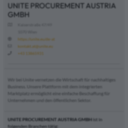
UNITE PROCUREMENT AUSTRIA
GMBH
Kaiserstraße 47/49
1070 Wien
https://unite.eu/de-at
kontakt.at@unite.eu
+43 13865931
Wir bei Unite vernetzen die Wirtschaft für nachhaltiges
Business. Unsere Plattform mit dem integrierten
Marktplatz ermöglicht eine einfache Beschaffung für
Unternehmen und den öffentlichen Sektor.
UNITE PROCUREMENT AUSTRIA GMBH
ist in
folgenden Branchen tätig: