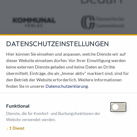
DATENSCHUTZEINSTELLUNGEN
KONTAKT
Hier können Sie einsehen und anpassen, welche Dienste wir auf
dieser Website einsetzen dürfen. Vor Ihrer Einwilligung werden
Österreichischer Kommunal-Verlag GmbH
keine externen Dienste geladen und keine Daten an Dritte
Löwelstraße 6 / 2. Stock
übermittelt. Einträge, die als „Immer aktiv" markiert sind, sind für
1010 Wien
den Betrieb der Website erforderlich.
Weitere Informationen
messe@kommunal.at
finden Sie in unserer
Datenschutzerklärung
.
Funktional
Dienste, die für Komfort- und Buchungsfunktionen der
Website verwendet werden.
ÖFFNUNGSZEITEN MESSE
↓
1
Dienst
1. Oktober 2026, 9-17 Uhr