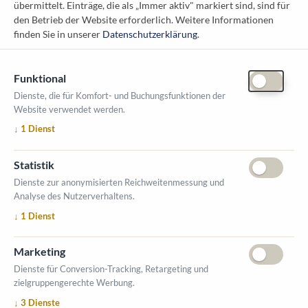
übermittelt. Einträge, die als „Immer aktiv" markiert sind, sind für
1010 Wien
den Betrieb der Website erforderlich.
Weitere Informationen
messe@kommunal.at
finden Sie in unserer
Datenschutzerklärung
.
Funktional
Dienste, die für Komfort- und Buchungsfunktionen der
Website verwendet werden.
ÖFFNUNGSZEITEN MESSE
↓
1
Dienst
1. Oktober 2026, 9-17 Uhr
2. Oktober 2026, 9-16 Uhr
Statistik
VERANSTALTUNGSORT
Dienste zur anonymisierten Reichweitenmessung und
Salzburger Messe
Analyse des Nutzerverhaltens.
Messezentrum 1
↓
1
Dienst
5020 Salzburg
INFORMATIONEN
Marketing
Ausstellerverzeichnis
Dienste für Conversion-Tracking, Retargeting und
zielgruppengerechte Werbung.
Allgemeine Geschäftsbedingungen (AGB)
↓
3
Dienste