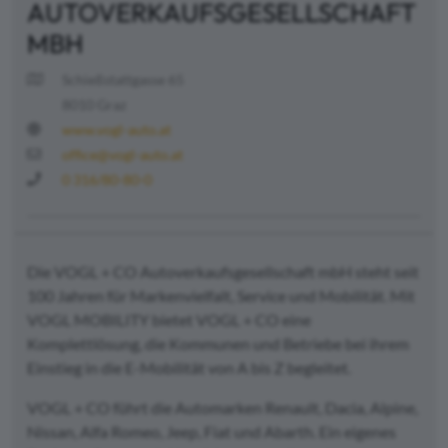
AUTOVERKAUFSGESELLSCHAFT
MBH
Schießstattgasse 65
8010 Graz
www.vogl-auto.at
office@vogl-auto.at
0 316/80-80-0
Die VOGL + CO Autoverkaufsgesellschaft mbH steht seit
100 Jahren für Markenvielfalt, Service und Mobilität. Mit
VOGL MOBILITY bietet VOGL + CO eine
Komplettlösung, die Kommunen und Betriebe bei ihrem
Einstieg in die E-Mobilität von A bis Z begleitet.
VOGL + CO führt die Automarken Renault, Dacia, Alpine,
Nissan, Alfa Romeo, Jeep, Fiat und Abarth. Ein eigenes