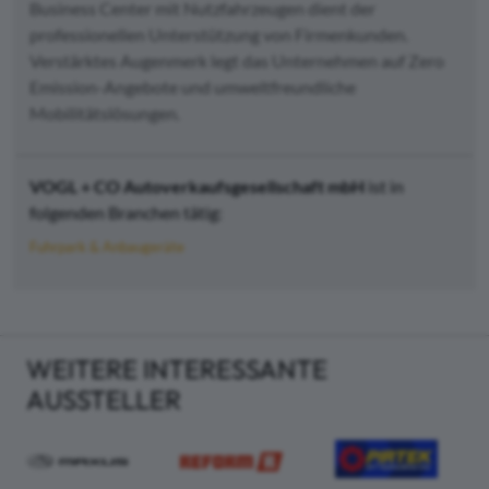
Business Center mit Nutzfahrzeugen dient der
professionellen Unterstützung von Firmenkunden.
Verstärktes Augenmerk legt das Unternehmen auf Zero
Emission-Angebote und umweltfreundliche
Mobilitätslösungen.
VOGL + CO Autoverkaufsgesellschaft mbH
ist in
folgenden Branchen tätig:
Fuhrpark & Anbaugeräte
WEITERE INTERESSANTE
AUSSTELLER