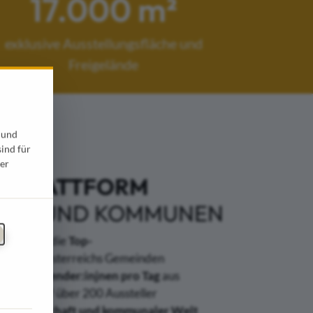
17.000 m²
exklusive Ausstellungsfläche und
Freigelände
 und
sind für
er
RKPLATTFORM
HAFT UND KOMMUNEN
messe für die
Top-
nnen
aus Österreichs Gemeinden
 und Anwender:injnen pro Tag
aus
reffen auf über 200 Aussteller
 von
Wirtschaft und kommunaler Welt