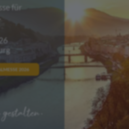
se für
.
026
urg
LMESSE 2026