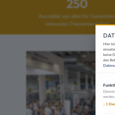
250
Aussteller aus allen für Gemeinde
relevanten Themenbereichen
DAT
Hier kö
einsetz
keine D
den Bet
Datens
Funkti
Dienste
werden.
↓
1
Die