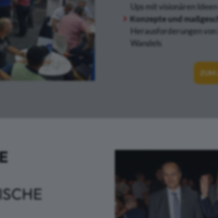
Ups mit visionären Ideen
Konzepte und maßgesc
Herausforderungen von S
Wandels
ZUM 
E
ISCHE