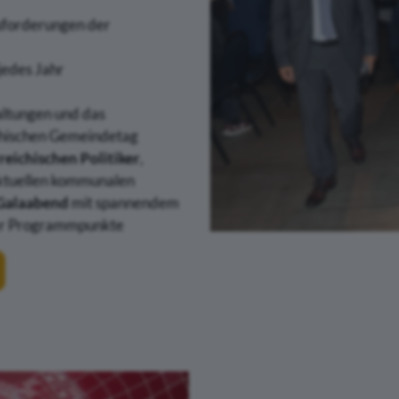
usforderungen der
jedes Jahr
taltungen und das
hischen Gemeindetag
reichischen Politiker
,
ktuellen kommunalen
Galaabend
mit spannendem
der Programmpunkte