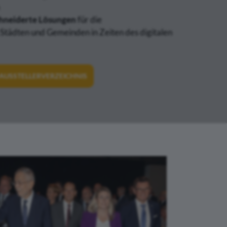
hneiderte Lösungen
für die
tädten und Gemeinden in Zeiten des digitalen
AUSSTELLERVERZEICHNIS