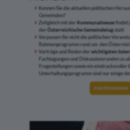
Kennen Sie die aktuellen politischen Hera
Gemeinden?
Zeitgleich mit der
Kommunalmesse
findet 
der
Österreichische Gemeindetag
statt
Verpassen Sie nicht die politischen Verans
Rahmenprogramm rund um den Österreic
Vorträge und Reden der
wichtigsten öster
Fachtagungen und Diskussionsrunden zu a
Fragestellungen sowie ein eindrucksvoller
Unterhaltungsprogramm sind nur einige 
ZUM PROGRAMM