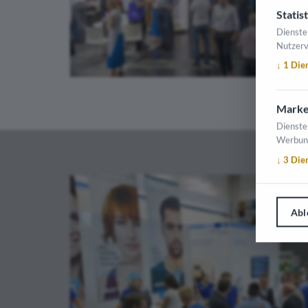
Statist
Dienste
Nutzerv
↓
1
Die
Marke
Dienste
Werbun
↓
3
Die
Abl