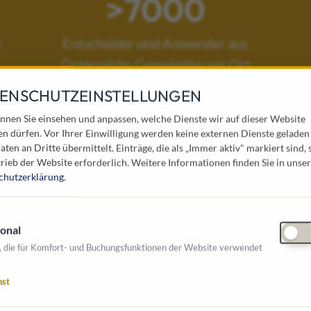
>7000
n
Entscheider und Anwender aus
Österreichs Gemeinden vor Ort
ENSCHUTZEINSTELLUNGEN
nnen Sie einsehen und anpassen, welche Dienste wir auf dieser Website
en dürfen. Vor Ihrer Einwilligung werden keine externen Dienste geladen
aten an Dritte übermittelt. Einträge, die als „Immer aktiv" markiert sind, 
rieb der Website erforderlich.
Weitere Informationen finden Sie in unser
chutzerklärung
.
DIE NETZWE
FÜR WIRTSC
onal
Österreichs größte Fach
, die für Komfort- und Buchungsfunktionen der Website verwendet
Entscheidungsträger:i
3000 Entscheider:inner
nst
Österreichs Gemeinden t
Persönliche Vernetzung