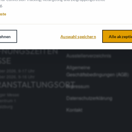
g.
nste
ehnen
Auswahl speichern
Alle akzepti
INFORMATIONEN
FNUNGSZEITEN
Ausstellerverzeichnis
SSE
Allgemeine
ber 2026, 9-17 Uhr
Geschäftsbedingungen (AGB)
ber 2026, 9-16 Uhr
RANSTALTUNGSORT
Impressum
rger Messe
Datenschutzerklärung
entrum 1
alzburg
Kontakt