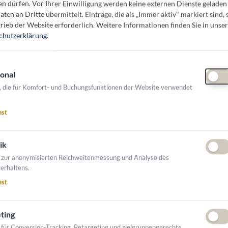
en dürfen. Vor Ihrer Einwilligung werden keine externen Dienste geladen
lexander@degen.or.at
aten an Dritte übermittelt. Einträge, die als „Immer aktiv" markiert sind, 
43 6642795387
rieb der Website erforderlich.
Weitere Informationen finden Sie in unser
chutzerklärung
.
onal
n Branchen tätig:
, die für Komfort- und Buchungsfunktionen der Website verwendet
agement
Grünanlagen & Pflege
nst
ik
NTE AUSSTELLER
 zur anonymisierten Reichweitenmessung und Analyse des
erhaltens.
nst
ting
 für Conversion-Tracking, Retargeting und zielgruppengerechte