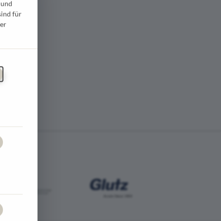
 und
sind für
er