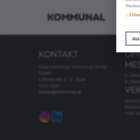
Werbun
↓
3
Die
Abl
KONTAKT
ÖF
ME
Österreichischer Kommunal-Verlag
GmbH
1. Okto
Löwelstraße 6 / 2. Stock
2. Okto
1010 Wien
VE
messe@kommunal.at
Salzbu
Messez
5020 S