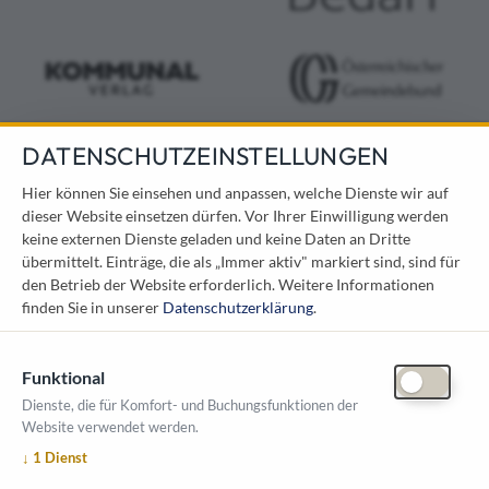
DATENSCHUTZEINSTELLUNGEN
KONTAKT
Hier können Sie einsehen und anpassen, welche Dienste wir auf
dieser Website einsetzen dürfen. Vor Ihrer Einwilligung werden
Österreichischer Kommunal-Verlag GmbH
keine externen Dienste geladen und keine Daten an Dritte
Löwelstraße 6 / 2. Stock
übermittelt. Einträge, die als „Immer aktiv" markiert sind, sind für
1010 Wien
den Betrieb der Website erforderlich.
Weitere Informationen
messe@kommunal.at
finden Sie in unserer
Datenschutzerklärung
.
Funktional
Dienste, die für Komfort- und Buchungsfunktionen der
Website verwendet werden.
ÖFFNUNGSZEITEN MESSE
↓
1
Dienst
1. Oktober 2026, 9-17 Uhr