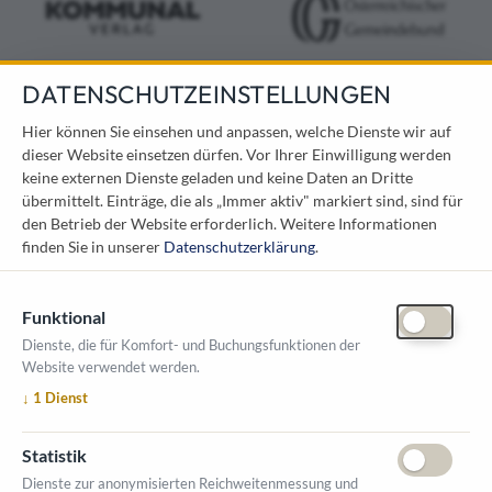
DATENSCHUTZEINSTELLUNGEN
KONTAKT
Hier können Sie einsehen und anpassen, welche Dienste wir auf
dieser Website einsetzen dürfen. Vor Ihrer Einwilligung werden
Österreichischer Kommunal-Verlag GmbH
keine externen Dienste geladen und keine Daten an Dritte
Löwelstraße 6 / 2. Stock
übermittelt. Einträge, die als „Immer aktiv" markiert sind, sind für
1010 Wien
den Betrieb der Website erforderlich.
Weitere Informationen
messe@kommunal.at
finden Sie in unserer
Datenschutzerklärung
.
Funktional
Dienste, die für Komfort- und Buchungsfunktionen der
Website verwendet werden.
ÖFFNUNGSZEITEN MESSE
↓
1
Dienst
1. Oktober 2026, 9-17 Uhr
2. Oktober 2026, 9-16 Uhr
Statistik
VERANSTALTUNGSORT
Dienste zur anonymisierten Reichweitenmessung und