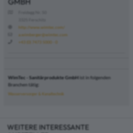
GMBH
Freidegg Nr. 50
3325 Ferschitz
http://www.wimtec.com/
a.wimberger@wimtec.com
+43 (0) 7473 5000 - 0
WimTec - Sanitärprodukte GmbH
ist in folgenden
Branchen tätig:
Wasserversorger & Kanaltechnik
WEITERE INTERESSANTE