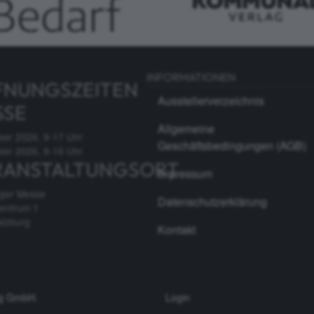
INFORMATIONEN
FNUNGSZEITEN
Ausstellerverzeichnis
SSE
Allgemeine
ber 2026, 9-17 Uhr
Geschäftsbedingungen (AGB)
ber 2026, 9-16 Uhr
RANSTALTUNGSORT
Impressum
rger Messe
Datenschutzerklärung
entrum 1
alzburg
Kontakt
ag GmbH
.
Login