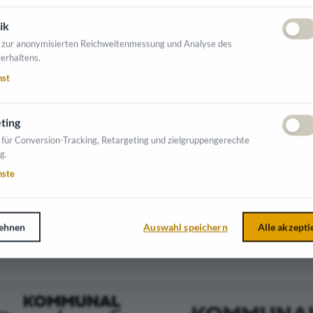
ik
 BETONTEILE GMBH & CO KG
 zur anonymisierten Reichweitenmessung und Analyse des
erhaltens.
5751 Maishofen , Glemmerstraße 51
nst
erhaltung
ting
 für Conversion-Tracking, Retargeting und zielgruppengerechte
g.
LE CITIES GMBH - CITY DECKS
nste
68309 Mannheim , Turbinenstraße 13
ehnen
Auswahl speichern
Alle akzepti