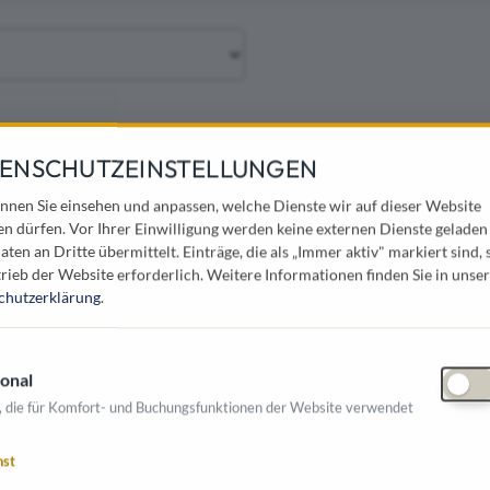
ENSCHUTZEINSTELLUNGEN
ESVERBAND/Ö. GEMEINDEBUND
nnen Sie einsehen und anpassen, welche Dienste wir auf dieser Website
en dürfen. Vor Ihrer Einwilligung werden keine externen Dienste geladen
5020 Salzburg , Alpenstraße 47
aten an Dritte übermittelt. Einträge, die als „Immer aktiv" markiert sind, 
rieb der Website erforderlich.
Weitere Informationen finden Sie in unser
chutzerklärung
.
OFF OG
onal
9900 Lienz , Bürgeraustraße 31
, die für Komfort- und Buchungsfunktionen der Website verwendet
ng & Erdbau
Grünanlagen & Pflege
nst