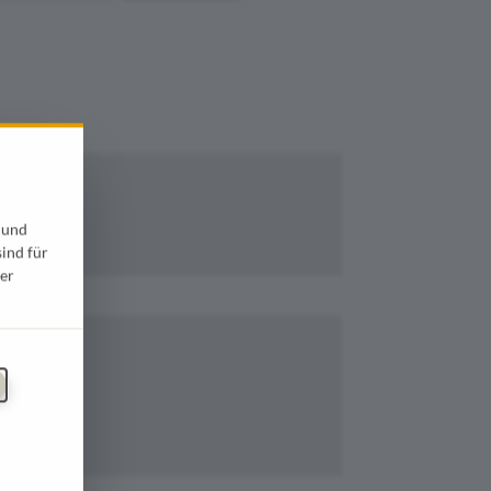
 und
sind für
er