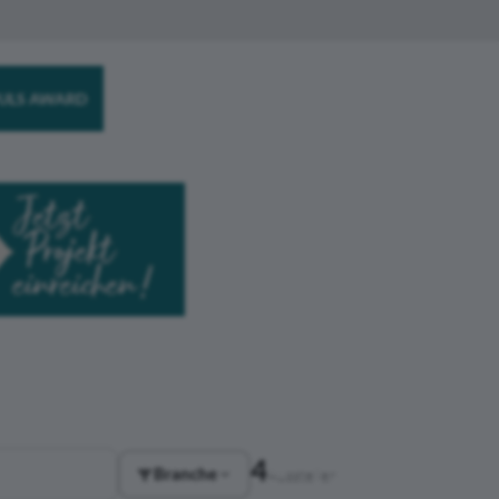
ULS AWARD
4
Branche
Aussteller