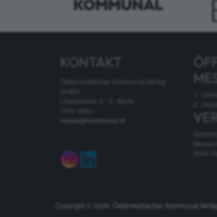
KONTAKT
ÖF
ME
Österreichischer Kommunal-Verlag
GmbH
1. Okto
Löwelstraße 6 / 2. Stock
2. Okto
1010 Wien
VE
messe@kommunal.at
Salzbu
Messez
5020 S
Copyright © 2026,
Österreichischer Kommunal-Verl