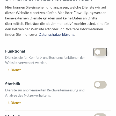
KONTAKT
Hier können Sie einsehen und anpassen, welche Dienste wir auf
dieser Website einsetzen dürfen. Vor Ihrer Einwilligung werden
Österreichischer Kommunal-Verlag GmbH
keine externen Dienste geladen und keine Daten an Dritte
Löwelstraße 6 / 2. Stock
übermittelt. Einträge, die als „Immer aktiv" markiert sind, sind für
1010 Wien
den Betrieb der Website erforderlich.
Weitere Informationen
messe@kommunal.at
finden Sie in unserer
Datenschutzerklärung
.
Funktional
Dienste, die für Komfort- und Buchungsfunktionen der
Website verwendet werden.
ÖFFNUNGSZEITEN MESSE
↓
1
Dienst
1. Oktober 2026, 9-17 Uhr
2. Oktober 2026, 9-16 Uhr
Statistik
VERANSTALTUNGSORT
Dienste zur anonymisierten Reichweitenmessung und
Salzburger Messe
Analyse des Nutzerverhaltens.
Messezentrum 1
↓
1
Dienst
5020 Salzburg
INFORMATIONEN