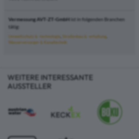
Vermessung AVT-ZT-GmbH
ist in folgenden Branchen
tätig:
Umweltschutz & -technologie
Straßenbau & -erhaltung
Wasserversorger & Kanaltechnik
WEITERE INTERESSANTE
AUSSTELLER