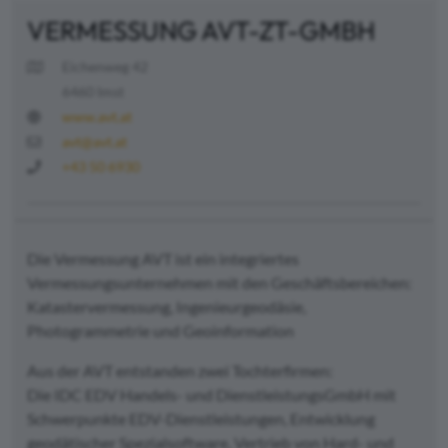
VERMESSUNG AVT-ZT-GMBH
Eichenweg 42
6460 Imst
www.avt.at
avt@avt.at
+43 50 6930
Die Vermessung AVT ist ein integriertes
Vermessungsunternehmen mit den Geschäftsbereichen:
Katastervermessung, Ingenieurgeodäsie,
Photogrammetrie und Geoinformation
Aus der AVT entstanden zwei Tochterfirmen:
Die IDC EDV Handels- und DienstleistungsGmbH mit
Schwerpunkte EDV-Dienstleistungen, Entwicklung
geodätischer Spezialsoftware, Vertrieb von Hard- und