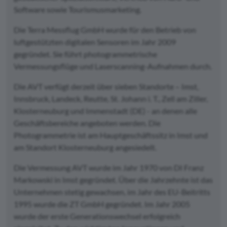
Software sowie Tourismusmarketing.
Die Terra Messflug GmbH wurde für den Betrieb von
luftgestützten digitalen Sensoren im Jahr 2009
gegründet. Sie führt photogrammetrische
Vermessungsflüge und Laserscanning-Aufnahmen durch.
Die AVT verfügt derzeit über sieben Standorte – Imst,
Innsbruck, Landeck, Reutte, St. Johann i. T., Zell am Ziller,
Klosterneuburg und Immenstadt (DE) - an denen alle
Geschäftsbereiche angeboten werden. Die
Photogrammetrie ist am Hauptgeschäftssitz in Imst und
am Standort Klosterneuburg angesiedelt.
Die Vermessung AVT wurde im Jahr 1970 von DI Franz
Markowski in Imst gegründet. Über die Jahrzehnte ist das
Unternehmen stetig gewachsen, im Jahr des EU-Beitritts
1995 wurde die ZT GmbH gegründet. Im Jahr 2005
wurde der erste Generationswechsel erfolgreich