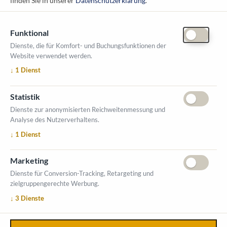
finden Sie in unserer
Datenschutzerklärung
.
Funktional
Dienste, die für Komfort- und Buchungsfunktionen der
Website verwendet werden.
ÖFFNUNGSZEITEN MESSE
↓
1
Dienst
1. Oktober 2026, 9-17 Uhr
2. Oktober 2026, 9-16 Uhr
Statistik
VERANSTALTUNGSORT
Dienste zur anonymisierten Reichweitenmessung und
Salzburger Messe
Analyse des Nutzerverhaltens.
Messezentrum 1
↓
1
Dienst
5020 Salzburg
INFORMATIONEN
Marketing
Ausstellerverzeichnis
Dienste für Conversion-Tracking, Retargeting und
zielgruppengerechte Werbung.
Allgemeine Geschäftsbedingungen (AGB)
↓
3
Dienste
Impressum
Datenschutzerklärung
Kontakt