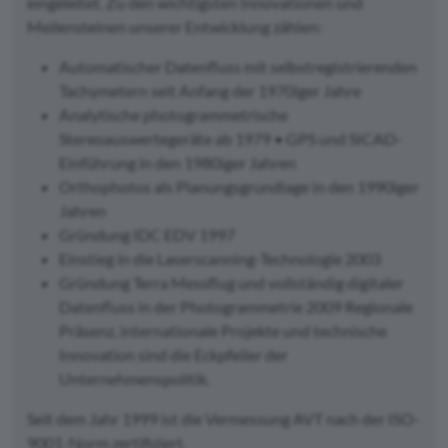
eingeleitet. Zu den wichtigsten Innovationen und
Meilensteinen unserer Entwicklung zählen:
Automatischer Datenfluss mit selbstregistrierenden
Tachymetern seit Anfang der 1970iger Jahre
Analytische photogrammetrische
Stereoauswertegeräte ab 1979 • GPS und SICAD-
Einführung in den 1980iger Jahren
Orthophotos als Planungsgrundlage in den 1990iger
Jahren
Gründung IDC EDV 1997
Einstieg in die Laserscanning-Technologie 2003
Gründung Terra Messflug und vollständig digitaler
Datenfluss in der Photogrammetrie 2009 Regionale
Präsenz, internationale Projekte und technische
Innovation sind die Eckpfeiler der
Unternehmenspolitik.
Seit dem Jahr 1999 ist die Vermessung AVT nach der ISO-
9001-Norm zertifiziert.