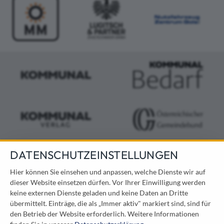
DATENSCHUTZEINSTELLUNGEN
KONTAKT
Hier können Sie einsehen und anpassen, welche Dienste wir auf
dieser Website einsetzen dürfen. Vor Ihrer Einwilligung werden
Österreichischer Kommunal-Verlag GmbH
keine externen Dienste geladen und keine Daten an Dritte
Löwelstraße 6 / 2. Stock
übermittelt. Einträge, die als „Immer aktiv" markiert sind, sind für
1010 Wien
den Betrieb der Website erforderlich.
Weitere Informationen
messe@kommunal.at