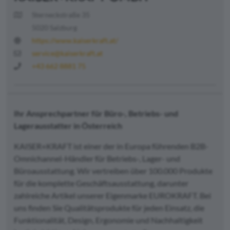
Sterneckstraße 35
5020 Salzburg
https://www.kaiserkraft.at/
service@kaiserkraft.at
+43 662 8881 75
Ihr Ansprechpartner für Büro-, Betriebs- und
Lagerausstatter in Österreich
KAISER+KRAFT ist einer der in Europa führenden B2B-
Omnichannel-Händler für Betriebs-, Lager- und
Büroausstattung. Wir vertreiben über 100.000 Produkte
für die komplette Geschäftsausstattung, darunter
zahlreiche Artikel unserer Eigenmarke EUROKRAFT. Bei
uns finden Sie Qualitätsprodukte für jeden Einsatz, die
Funktionalität, Design, Ergonomie und Nachhaltigkeit