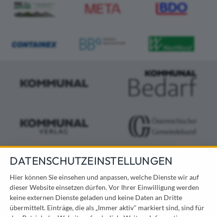
DATENSCHUTZEINSTELLUNGEN
KONTAKT
Hier können Sie einsehen und anpassen, welche Dienste wir auf
dieser Website einsetzen dürfen. Vor Ihrer Einwilligung werden
Österreichischer Kommunal-Verlag GmbH
keine externen Dienste geladen und keine Daten an Dritte
Löwelstraße 6 / 2. Stock
übermittelt. Einträge, die als „Immer aktiv" markiert sind, sind für
1010 Wien