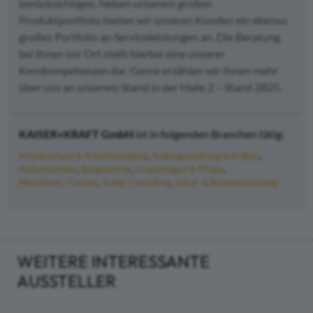
berücksichtigen. Neben unserem großen
Produktportfolio bieten wir unseren Kunden ein ebenso
großes Portfolio an Serviceleistungen an. Die Beratung
bei Ihnen vor Ort stellt hierbei eine unserer
Kernkompetenzen dar. Gerne erzählen wir Ihnen mehr
über uns an unserem Stand in der Halle 2 – Stand 2B25.
KAISER+KRAFT GmbH
ist in folgenden Branchen tätig:
Arbeitsschutz & Arbeitskleidung
Außengestaltung & Erdbau
Außenmobiliar
Baugewerbe
Grünanlagen & Pflege
Maschinen / Geräte
Public Consulting
Schul- & Büroausstattung
WEITERE INTERESSANTE
AUSSTELLER