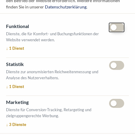
den Betrieb der Website erforderlich.
Weitere Informationen
messe@kommunal.at
finden Sie in unserer
Datenschutzerklärung
.
Funktional
Dienste, die für Komfort- und Buchungsfunktionen der
Website verwendet werden.
ÖFFNUNGSZEITEN MESSE
↓
1
Dienst
1. Oktober 2026, 9-17 Uhr
2. Oktober 2026, 9-16 Uhr
Statistik
VERANSTALTUNGSORT
Dienste zur anonymisierten Reichweitenmessung und
Salzburger Messe
Analyse des Nutzerverhaltens.
Messezentrum 1
↓
1
Dienst
5020 Salzburg
INFORMATIONEN
Marketing
Ausstellerverzeichnis
Dienste für Conversion-Tracking, Retargeting und
zielgruppengerechte Werbung.
Allgemeine Geschäftsbedingungen (AGB)
↓
3
Dienste
Impressum
Datenschutzerklärung
Kontakt