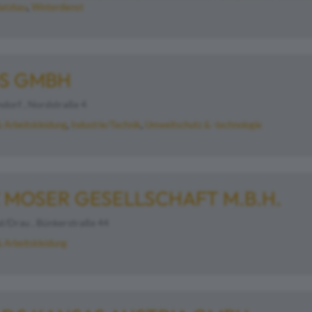
latzbau
Winterdienst
S GMBH
dorf , Nordstraße 4
& Arbeitskleidung
Industrie/Technik
Umweltschutz & -technologie
 MOSER GESELLSCHAFT M.B.H.
l/Drau , Bünkerstraße 44
& Arbeitskleidung