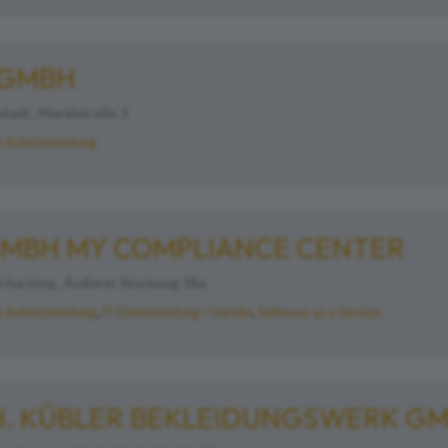
 GMBH
tadt , Marktstraße 3
& Arbeitskleidung
MBH MY COMPLIANCE CENTER
haching , Äußerer Stockweg 38a
& Arbeitskleidung
IT Dienstleistung / Handel
Software as a Service
H. KÜBLER BEKLEIDUNGSWERK GM