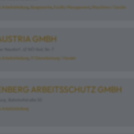
& Arbeitskleidung
Baugewerbe
Facility Management
Maschinen / Geräte
AUSTRIA GMBH
 Neudorf , IZ NÖ-Süd, Str. 7
& Arbeitskleidung
IT Dienstleistung / Handel
NBERG ARBEITSSCHUTZ GMBH
urg , Bahnhofstraße 50
& Arbeitskleidung