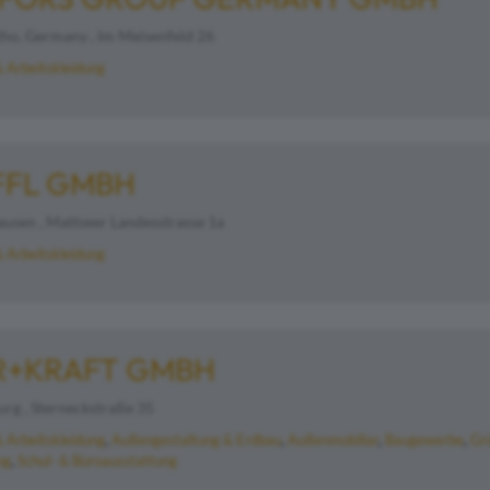
ho, Germany , Im Meisenfeld 26
& Arbeitskleidung
AFFL GMBH
usen , Mattseer Landesstrasse 1a
& Arbeitskleidung
R+KRAFT GMBH
rg , Sterneckstraße 35
& Arbeitskleidung
Außengestaltung & Erdbau
Außenmobiliar
Baugewerbe
Gr
ng
Schul- & Büroausstattung