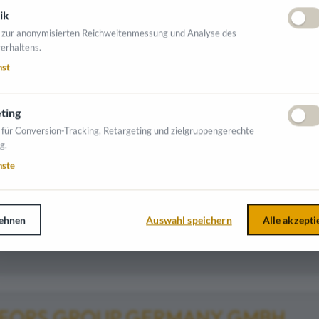
& Arbeitskleidung
Außengestaltung & Erdbau
Außenmobiliar
Baugewerbe
Gr
ik
 zur anonymisierten Reichweitenmessung und Analyse des
erhaltens.
nst
A GUMMI UND KUNSTSTOFFE GM
sberg , Werschweg 5
ting
& Arbeitskleidung
Maschinen / Geräte
 für Conversion-Tracking, Retargeting und zielgruppengerechte
g.
nste
FORS GROUP AUSTRIA GMBH
ehnen
Auswahl speichern
Alle akzepti
erstergasse
& Arbeitskleidung
FORS GROUP GERMANY GMBH