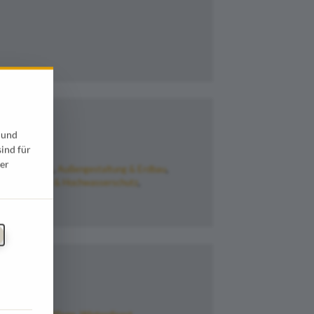
 und
sind für
er
Beschilderung
Außengestaltung & Erdbau
atastrophen- & Hochwasserschutz