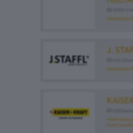
32602 Vlot
Arbeitsschutz 
J. ST
5161 Elixha
Arbeitsschutz 
KAISE
5020 Salzbu
Arbeitsschutz 
Public Consulti