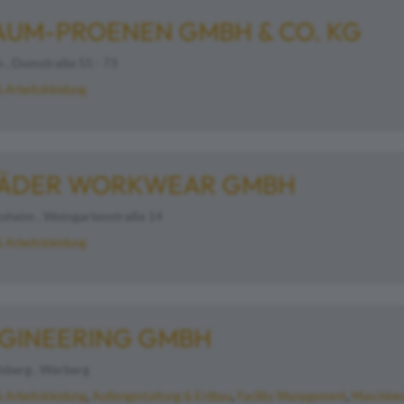
AUM-PROENEN GMBH & CO. KG
 , Domstraße 55 - 73
& Arbeitskleidung
LÄDER WORKWEAR GMBH
sheim , Weingartenstraße 14
& Arbeitskleidung
GINEERING GMBH
sberg , Werberg
& Arbeitskleidung
Außengestaltung & Erdbau
Facility Management
Maschinen