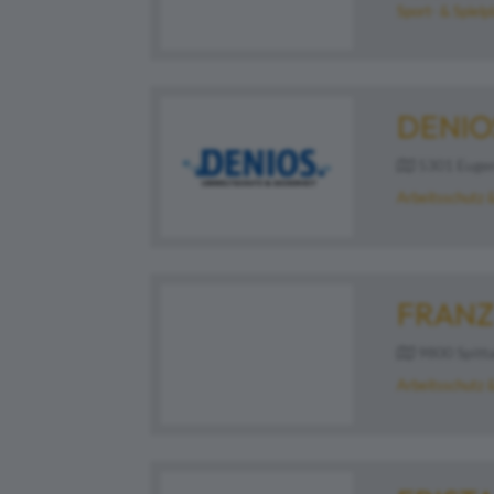
Sport- & Spielp
DENIO
5301 Eugen
Arbeitsschutz 
FRANZ
9800 Spitta
Arbeitsschutz 