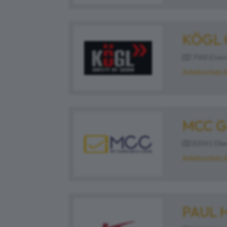
KÖGL
7000 Eisens
Arbeitsschutz 
MCC G
82041 Ober
Arbeitsschutz 
PAUL 