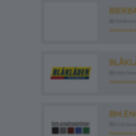
BIERB
50668 Köln
Arbeitsschutz 
BLÅK
4100 Otten
Arbeitsschutz 
BM.EN
5132 Geret
Arbeitsschutz 