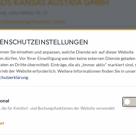
ADS KANSAS AUSTRIA GMBH
rg , Julius-Welser-Str. 15
& Arbeitskleidung
Maschinen / Geräte
ENSCHUTZEINSTELLUNGEN
 JEREMIAS HANDELSAGENTUR
nnen Sie einsehen und anpassen, welche Dienste wir auf dieser Website
en dürfen. Vor Ihrer Einwilligung werden keine externen Dienste geladen
s , Johannesfeldstr. 9
aten an Dritte übermittelt. Einträge, die als „Immer aktiv" markiert sind, 
rieb der Website erforderlich.
Weitere Informationen finden Sie in unser
t & Recycling
Arbeitsschutz & Arbeitskleidung
Verkehrstechnik & -sicherheit
chutzerklärung
.
gement
Sport- & Spielplatzbau
Gebäudemanagement
Grünanlagen & Pflege
K
erhaltung
Umweltschutz & -technologie
Kommunale Beleuchtung
onal
, die für Komfort- und Buchungsfunktionen der Website verwendet
BACH BAUMARKT GMBH
nst
 Neudorf , IZ NÖ-Süd, Str. 3, Obj. 64